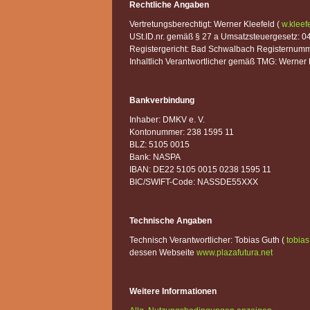
Rechtliche Angaben
Vertretungsberechtigt: Werner Kleefeld (
w.klee
USt.ID.nr. gemäß § 27 a Umsatzsteuergesetz: 0
Registergericht: Bad Schwalbach Registernum
Inhaltlich Verantwortlicher gemäß TMG: Werner 
Bankverbindung
Inhaber: DMKV e. V.
Kontonummer: 238 1595 11
BLZ: 5105 0015
Bank: NASPA
IBAN: DE22 5105 0015 0238 1595 11
BIC/SWIFT-Code: NASSDE55XXX
Technische Angaben
Technisch Verantwortlicher: Tobias Guth (
tobias
dessen Webseite
www.plazafutura.net
Weitere Informationen