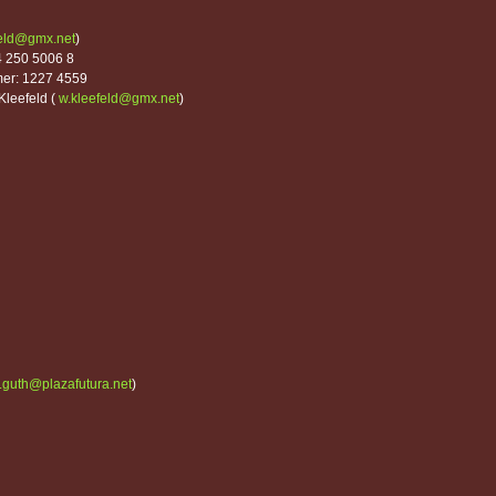
feld@gmx.net
)
4 250 5006 8
mer: 1227 4559
Kleefeld (
w.kleefeld@gmx.net
)
.guth@plazafutura.net
)