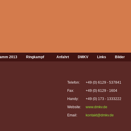
gramm 2013
Ringkampf
Anfahrt
DMKV
Links
Bilder
Telefon:
+49 (0) 6129 - 537841
Fax:
+49 (0) 6129 - 1604
Handy:
+49 (0) 173 - 1333222
Website:
www.dmkv.de
Email:
kontakt@dmkv.de